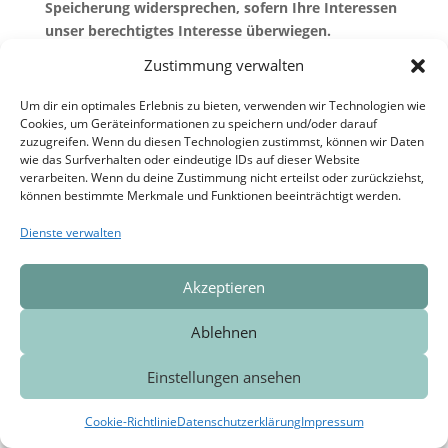
Speicherung widersprechen, sofern Ihre Interessen
unser berechtigtes Interesse überwiegen.
6. Plugins und Tools
Zustimmung verwalten
Adobe Fonts
Um dir ein optimales Erlebnis zu bieten, verwenden wir Technologien wie
Cookies, um Geräteinformationen zu speichern und/oder darauf
Diese Website nutzt zur einheitlichen Darstellung
zuzugreifen. Wenn du diesen Technologien zustimmst, können wir Daten
bestimmter Schriftarten Web Fonts von Adobe.
wie das Surfverhalten oder eindeutige IDs auf dieser Website
verarbeiten. Wenn du deine Zustimmung nicht erteilst oder zurückziehst,
Anbieter ist die Adobe Systems Incorporated, 345
können bestimmte Merkmale und Funktionen beeinträchtigt werden.
Park Avenue, San Jose, CA 95110-2704, USA (Adobe).
Dienste verwalten
Beim Aufruf dieser Website lädt Ihr Browser die
benötigten Schriftarten direkt von Adobe, um sie
Akzeptieren
Ihrem Endgerät korrekt anzeigen zu können. Dabei
stellt Ihr Browser eine Verbindung zu den Servern
Ablehnen
von Adobe in den USA her. Hierdurch erlangt Adobe
Kenntnis darüber, dass über Ihre IP-Adresse diese
Einstellungen ansehen
Website aufgerufen wurde. Bei der Bereitstellung
der Schriftarten werden nach Aussage von Adobe
Cookie-Richtlinie
Datenschutzerklärung
Impressum
keine Cookies gespeichert.