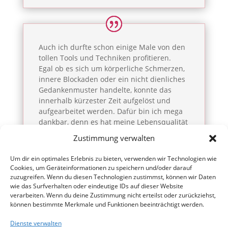
Auch ich durfte schon einige Male von den
tollen Tools und Techniken profitieren.
Egal ob es sich um körperliche Schmerzen,
innere Blockaden oder ein nicht dienliches
Gedankenmuster handelte, konnte das
innerhalb kürzester Zeit aufgelöst und
aufgearbeitet werden. Dafür bin ich mega
dankbar, denn es hat meine Lebensqualität
um ein Vielfaches erhöht. Ich finde die
Zustimmung verwalten
Arbeit & das Coaching einfach großartig
und kann das nur ans Herz legen.
Um dir ein optimales Erlebnis zu bieten, verwenden wir Technologien wie
Cookies, um Geräteinformationen zu speichern und/oder darauf
zuzugreifen. Wenn du diesen Technologien zustimmst, können wir Daten
wie das Surfverhalten oder eindeutige IDs auf dieser Website
Sarah
verarbeiten. Wenn du deine Zustimmung nicht erteilst oder zurückziehst,
können bestimmte Merkmale und Funktionen beeinträchtigt werden.
Dienste verwalten